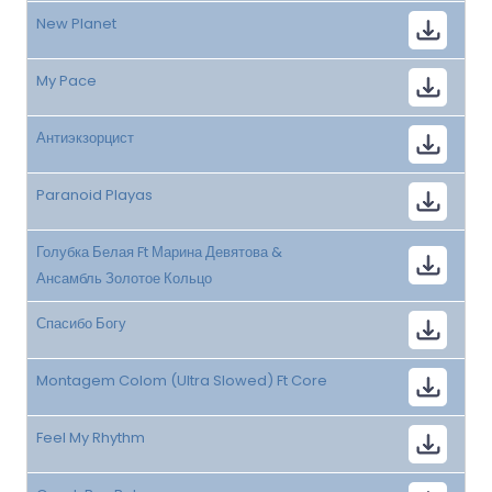
New Planet
My Pace
Антиэкзорцист
Paranoid Playas
Голубка Белая Ft Марина Девятова &
Ансамбль Золотое Кольцо
Спасибо Богу
Montagem Colom (Ultra Slowed) Ft Core
Feel My Rhythm