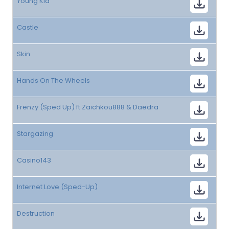
Young Kid
Castle
Skin
Hands On The Wheels
Frenzy (Sped Up) ft Zaichkou888 & Daedra
Stargazing
Casino143
Internet Love (Sped-Up)
Destruction