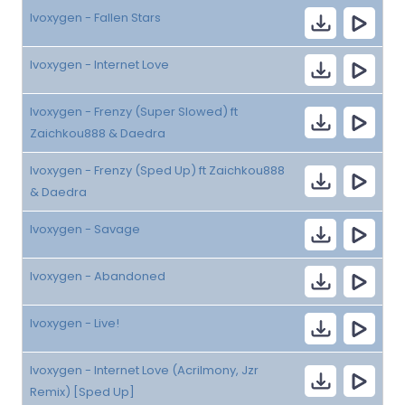
Ivoxygen - Fallen Stars
Ivoxygen - Internet Love
Ivoxygen - Frenzy (Super Slowed) ft
Zaichkou888 & Daedra
Ivoxygen - Frenzy (Sped Up) ft Zaichkou888
& Daedra
Ivoxygen - Savage
Ivoxygen - Abandoned
Ivoxygen - Live!
Ivoxygen - Internet Love (Acrilmony, Jzr
Remix) [Sped Up]